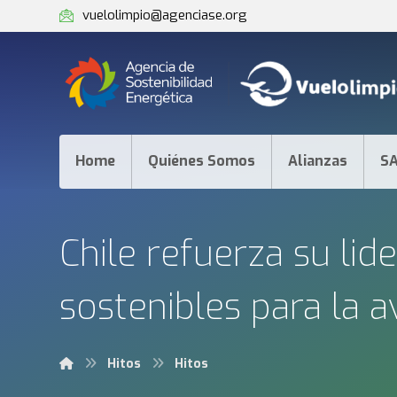
vuelolimpio@agenciase.org
Home
Quiénes Somos
Alianzas
S
Chile refuerza su li
sostenibles para la 
Hitos
Hitos