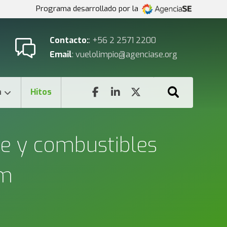
Programa desarrollado por la
Contacto:
: +56 2 2571 2200
Email
: vuelolimpio@agenciase.org
n
Hitos
de y combustibles
am