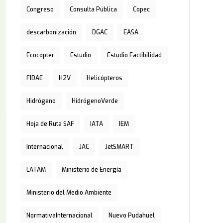
Congreso
Consulta Pública
Copec
descarbonización
DGAC
EASA
Ecocopter
Estudio
Estudio Factibilidad
FIDAE
H2V
Helicópteros
Hidrógeno
HidrógenoVerde
Hoja de Ruta SAF
IATA
IEM
Internacional
JAC
JetSMART
LATAM
Ministerio de Energía
Ministerio del Medio Ambiente
NormativaInternacional
Nuevo Pudahuel