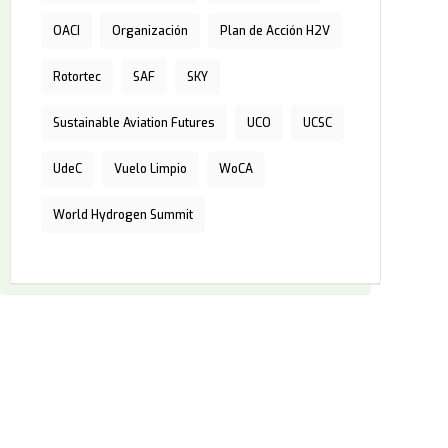
OACI
Organización
Plan de Acción H2V
Rotortec
SAF
SKY
Sustainable Aviation Futures
UCO
UCSC
UdeC
Vuelo Limpio
WoCA
World Hydrogen Summit