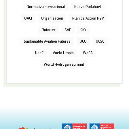
NormativaInternacional
Nuevo Pudahuel
OACI
Organización
Plan de Acción H2V
Rotortec
SAF
SKY
Sustainable Aviation Futures
UCO
UCSC
UdeC
Vuelo Limpio
WoCA
World Hydrogen Summit