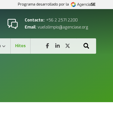
Programa desarrollado por la
Contacto:
: +56 2 2571 2200
Email
: vuelolimpio@agenciase.org
n
Hitos