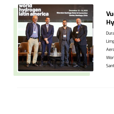
Vu
Hy
Dura
Limp
Aero
Wor
Sant