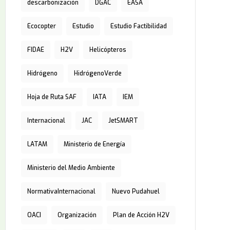
descarbonización
DGAC
EASA
Ecocopter
Estudio
Estudio Factibilidad
FIDAE
H2V
Helicópteros
Hidrógeno
HidrógenoVerde
Hoja de Ruta SAF
IATA
IEM
Internacional
JAC
JetSMART
LATAM
Ministerio de Energía
Ministerio del Medio Ambiente
NormativaInternacional
Nuevo Pudahuel
OACI
Organización
Plan de Acción H2V