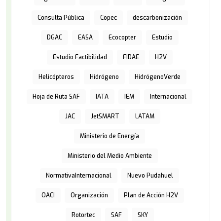
Consulta Pública
Copec
descarbonización
DGAC
EASA
Ecocopter
Estudio
Estudio Factibilidad
FIDAE
H2V
Helicópteros
Hidrógeno
HidrógenoVerde
Hoja de Ruta SAF
IATA
IEM
Internacional
JAC
JetSMART
LATAM
Ministerio de Energía
Ministerio del Medio Ambiente
NormativaInternacional
Nuevo Pudahuel
OACI
Organización
Plan de Acción H2V
Rotortec
SAF
SKY