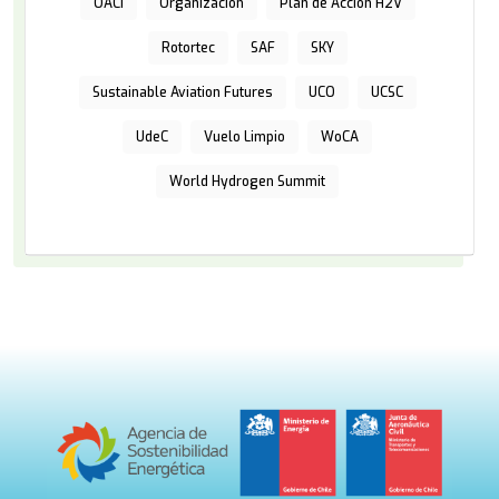
OACI
Organización
Plan de Acción H2V
Rotortec
SAF
SKY
Sustainable Aviation Futures
UCO
UCSC
UdeC
Vuelo Limpio
WoCA
World Hydrogen Summit