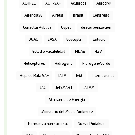
ACHHEL
ACT-SAF
Acuerdos
Aerocivil
AgenciaSE
Airbus
Brasil
Congreso
Consulta Pública
Copec
descarbonización
DGAC
EASA
Ecocopter
Estudio
Estudio Factibilidad
FIDAE
H2V
Helicópteros
Hidrógeno
HidrógenoVerde
Hoja de Ruta SAF
IATA
IEM
Internacional
JAC
JetSMART
LATAM
Ministerio de Energía
Ministerio del Medio Ambiente
NormativaInternacional
Nuevo Pudahuel