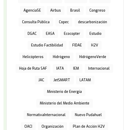
AgenciaSE
Airbus
Brasil
Congreso
Consulta Pública
Copec
descarbonización
DGAC
EASA
Ecocopter
Estudio
Estudio Factibilidad
FIDAE
H2V
Helicópteros
Hidrógeno
HidrógenoVerde
Hoja de Ruta SAF
IATA
IEM
Internacional
JAC
JetSMART
LATAM
Ministerio de Energía
Ministerio del Medio Ambiente
NormativaInternacional
Nuevo Pudahuel
OACI
Organización
Plan de Acción H2V