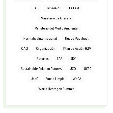
JAC
JetSMART
LATAM
Ministerio de Energía
Ministerio del Medio Ambiente
NormativaInternacional
Nuevo Pudahuel
OACI
Organización
Plan de Acción H2V
Rotortec
SAF
SKY
Sustainable Aviation Futures
UCO
UCSC
UdeC
Vuelo Limpio
WoCA
World Hydrogen Summit