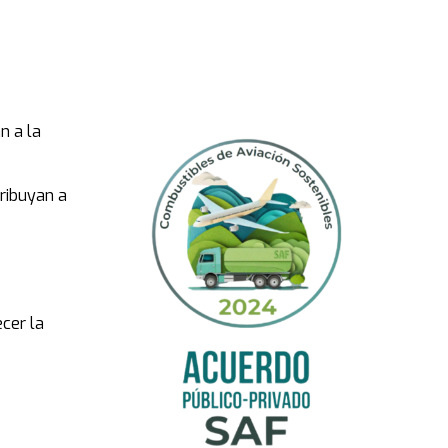
n a la
tribuyan a
cer la