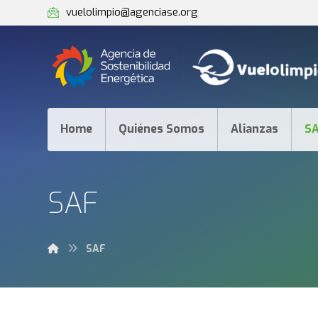
vuelolimpio@agenciase.org
Home
Quiénes Somos
Alianzas
S
SAF
SAF