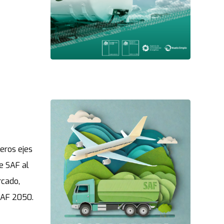
eros ejes
de SAF al
rcado,
 SAF 2050.