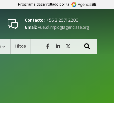
Programa desarrollado por la
Contacto:
: +56 2 2571 2200
Email
: vuelolimpio@agenciase.org
n
Hitos