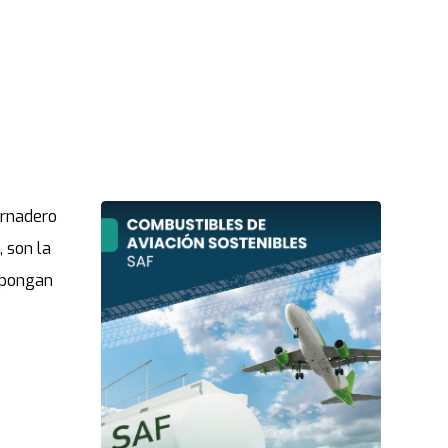
ernadero
, son la
r pongan