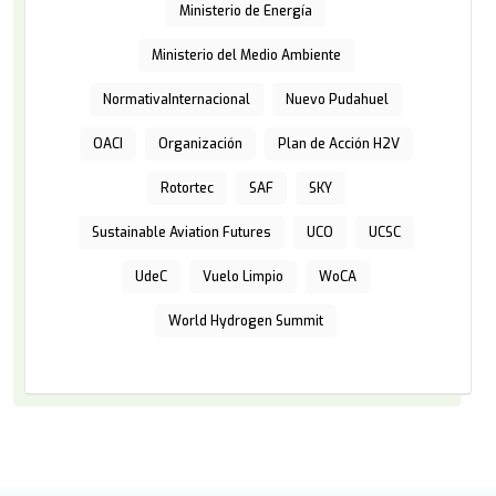
Ministerio de Energía
Ministerio del Medio Ambiente
NormativaInternacional
Nuevo Pudahuel
OACI
Organización
Plan de Acción H2V
Rotortec
SAF
SKY
Sustainable Aviation Futures
UCO
UCSC
UdeC
Vuelo Limpio
WoCA
World Hydrogen Summit