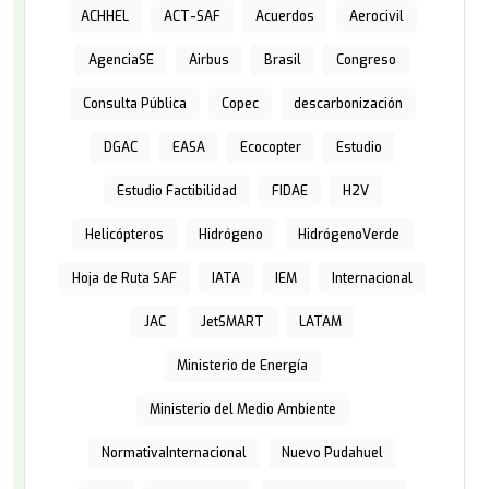
ACHHEL
ACT-SAF
Acuerdos
Aerocivil
AgenciaSE
Airbus
Brasil
Congreso
Consulta Pública
Copec
descarbonización
DGAC
EASA
Ecocopter
Estudio
Estudio Factibilidad
FIDAE
H2V
Helicópteros
Hidrógeno
HidrógenoVerde
Hoja de Ruta SAF
IATA
IEM
Internacional
JAC
JetSMART
LATAM
Ministerio de Energía
Ministerio del Medio Ambiente
NormativaInternacional
Nuevo Pudahuel