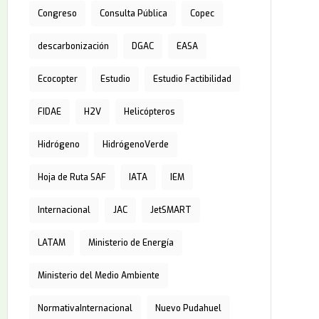
Congreso
Consulta Pública
Copec
descarbonización
DGAC
EASA
Ecocopter
Estudio
Estudio Factibilidad
FIDAE
H2V
Helicópteros
Hidrógeno
HidrógenoVerde
Hoja de Ruta SAF
IATA
IEM
Internacional
JAC
JetSMART
LATAM
Ministerio de Energía
Ministerio del Medio Ambiente
NormativaInternacional
Nuevo Pudahuel