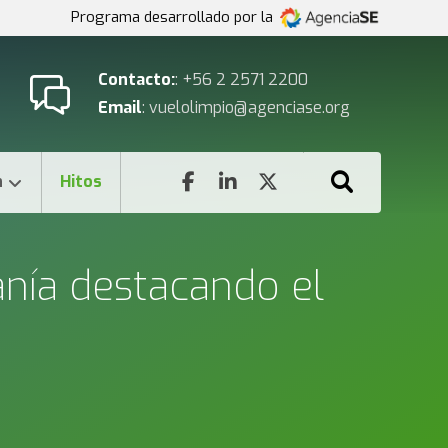
Programa desarrollado por la
Contacto:
: +56 2 2571 2200
Email
: vuelolimpio@agenciase.org
n
Hitos
anía destacando el