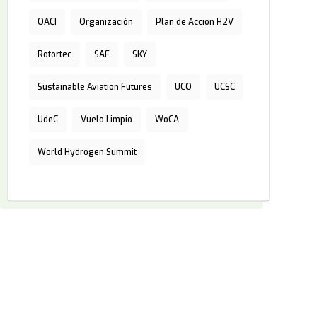
OACI
Organización
Plan de Acción H2V
Rotortec
SAF
SKY
Sustainable Aviation Futures
UCO
UCSC
UdeC
Vuelo Limpio
WoCA
World Hydrogen Summit