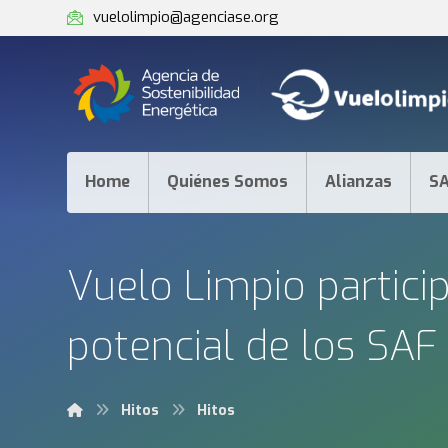
vuelolimpio@agenciase.org
Home
Quiénes Somos
Alianzas
S
Vuelo Limpio partici
potencial de los SAF 
Hitos
Hitos