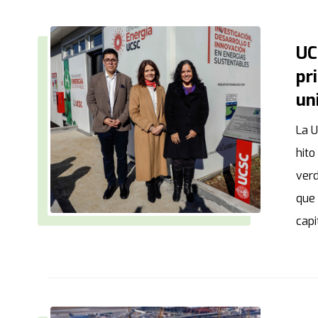
UC
pr
un
La U
hito
verd
que 
capi