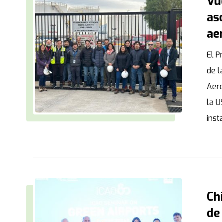
Vu
as
ae
El 
de l
Aero
la U
inst
Ch
de