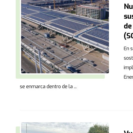
Nu
su
de
(S
En s
sos
imp
Ener
se enmarca dentro de la ...