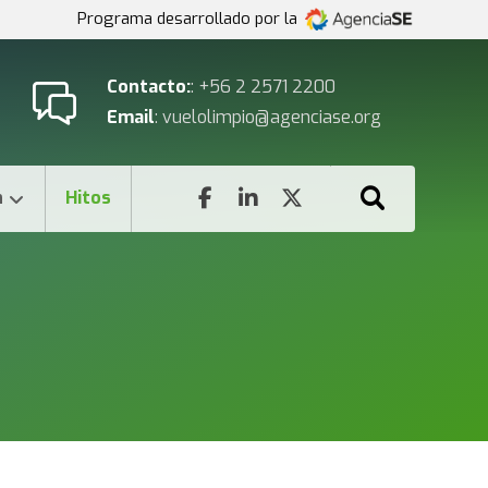
Programa desarrollado por la
Contacto:
: +56 2 2571 2200
Email
: vuelolimpio@agenciase.org
n
Hitos