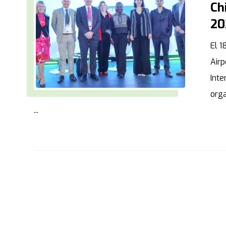
Ch
20
El 1
Airp
Inte
orga
...