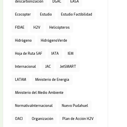
descarbonización
DGAC
EASA
Ecocopter
Estudio
Estudio Factibilidad
FIDAE
H2V
Helicópteros
Hidrógeno
HidrógenoVerde
Hoja de Ruta SAF
IATA
IEM
Internacional
JAC
JetSMART
LATAM
Ministerio de Energía
Ministerio del Medio Ambiente
NormativaInternacional
Nuevo Pudahuel
OACI
Organización
Plan de Acción H2V