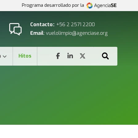
Programa desarrollado por la
Contacto:
: +56 2 2571 2200
Email
: vuelolimpio@agenciase.org
n
Hitos