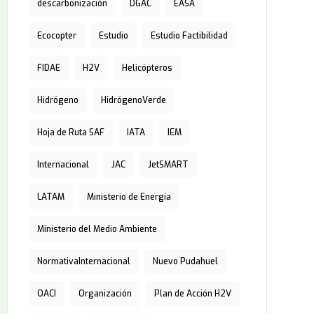
descarbonización
DGAC
EASA
Ecocopter
Estudio
Estudio Factibilidad
FIDAE
H2V
Helicópteros
Hidrógeno
HidrógenoVerde
Hoja de Ruta SAF
IATA
IEM
Internacional
JAC
JetSMART
LATAM
Ministerio de Energía
Ministerio del Medio Ambiente
NormativaInternacional
Nuevo Pudahuel
OACI
Organización
Plan de Acción H2V