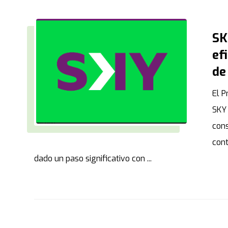
SK
ef
de
El P
SKY 
con
cont
dado un paso significativo con ...