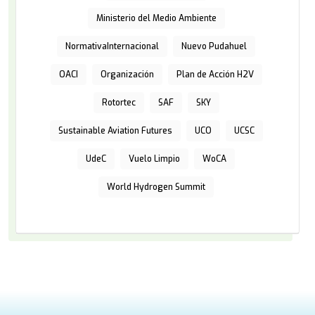
Ministerio del Medio Ambiente
NormativaInternacional
Nuevo Pudahuel
OACI
Organización
Plan de Acción H2V
Rotortec
SAF
SKY
Sustainable Aviation Futures
UCO
UCSC
UdeC
Vuelo Limpio
WoCA
World Hydrogen Summit