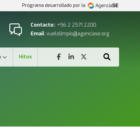
Programa desarrollado por la
Contacto:
: +56 2 2571 2200
Email
: vuelolimpio@agenciase.org
n
Hitos