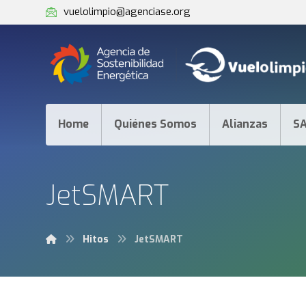
vuelolimpio@agenciase.org
Home
Quiénes Somos
Alianzas
S
JetSMART
Hitos
JetSMART