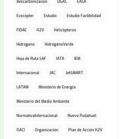
descarbonización
DGAC
EASA
Ecocopter
Estudio
Estudio Factibilidad
FIDAE
H2V
Helicópteros
Hidrógeno
HidrógenoVerde
Hoja de Ruta SAF
IATA
IEM
Internacional
JAC
JetSMART
LATAM
Ministerio de Energía
Ministerio del Medio Ambiente
NormativaInternacional
Nuevo Pudahuel
OACI
Organización
Plan de Acción H2V