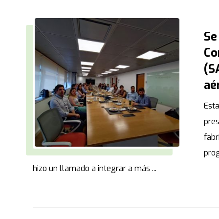
Se
Co
(S
aé
Esta
pres
fabr
prog
hizo un llamado a integrar a más ...